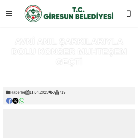
AVNİ ANIL ŞARKILARIYLA
DOLU KONSER MUHTEŞEM
GEÇTİ
Anasayfa
»
Haberler
Haberler
11.04.2025
0
719