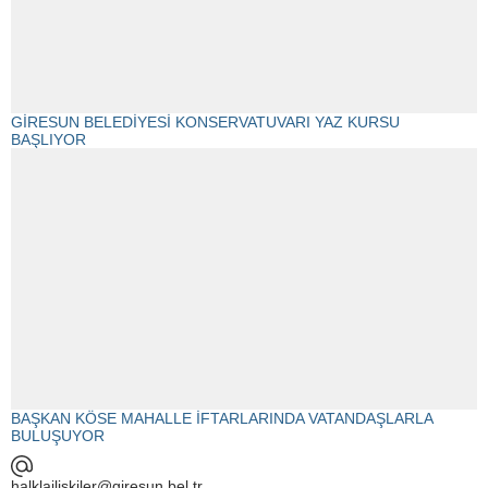
GİRESUN BELEDİYESİ KONSERVATUVARI YAZ KURSU
BAŞLIYOR
BAŞKAN KÖSE MAHALLE İFTARLARINDA VATANDAŞLARLA
BULUŞUYOR
halklailiskiler@giresun.bel.tr