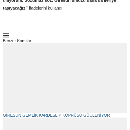
diliyorum. Sözümüz söz, Giresun’umuzu daha da ileriye
taşıyacağız”
ifadelerini kullandı.
Benzer Konular
GİRESUN GEMLİK KARDEŞLİK KÖPRÜSÜ GÜÇLENİYOR