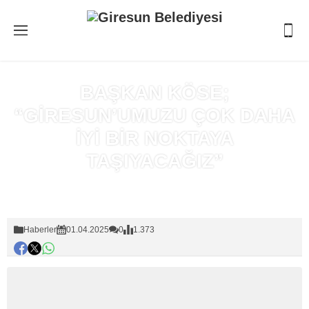
BAŞKAN KÖSE;
“GİRESUN’UMUZU ÇOK DAHA
İYİ BİR NOKTAYA
TAŞIYACAĞIZ”
Anasayfa
»
Haberler
Haberler
01.04.2025
0
1.373