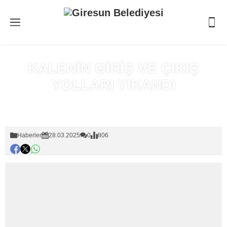
KALENİN GİRİŞ VE ÇIKIŞ
YOLLARI YIKANDI
Anasayfa
»
Haberler
Haberler
28.03.2025
0
806