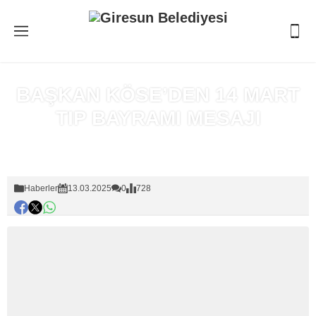
BAŞKAN KÖSE’DEN 14 MART
TIP BAYRAMI MESAJI
Anasayfa
»
Haberler
Haberler
13.03.2025
0
728