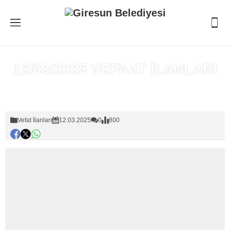
12/03/2025 VEFAAT İLANLARI
Anasayfa
»
Vefat İlanları
Vefat İlanları
12.03.2025
0
800