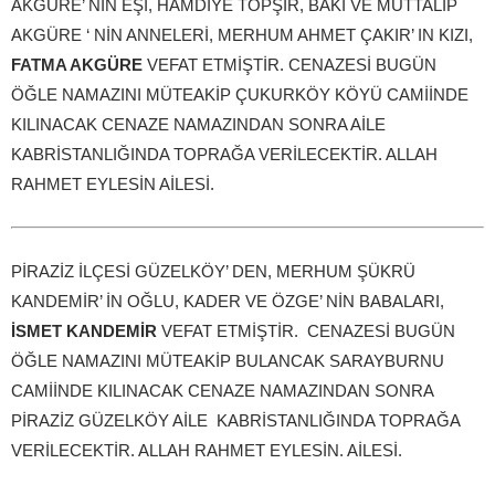
AKGÜRE’ NİN EŞİ, HAMDİYE TOPŞİR, BAKİ VE MUTTALİP
AKGÜRE ‘ NİN ANNELERİ, MERHUM AHMET ÇAKIR’ IN KIZI,
FATMA AKGÜRE
VEFAT ETMİŞTİR. CENAZESİ BUGÜN
ÖĞLE NAMAZINI MÜTEAKİP ÇUKURKÖY KÖYÜ CAMİİNDE
KILINACAK CENAZE NAMAZINDAN SONRA AİLE
KABRİSTANLIĞINDA TOPRAĞA VERİLECEKTİR. ALLAH
RAHMET EYLESİN AİLESİ.
PİRAZİZ İLÇESİ GÜZELKÖY’ DEN, MERHUM ŞÜKRÜ
KANDEMİR’ İN OĞLU, KADER VE ÖZGE’ NİN BABALARI,
İSMET KANDEMİR
VEFAT ETMİŞTİR. CENAZESİ BUGÜN
ÖĞLE NAMAZINI MÜTEAKİP BULANCAK SARAYBURNU
CAMİİNDE KILINACAK CENAZE NAMAZINDAN SONRA
PİRAZİZ GÜZELKÖY AİLE KABRİSTANLIĞINDA TOPRAĞA
VERİLECEKTİR. ALLAH RAHMET EYLESİN. AİLESİ.