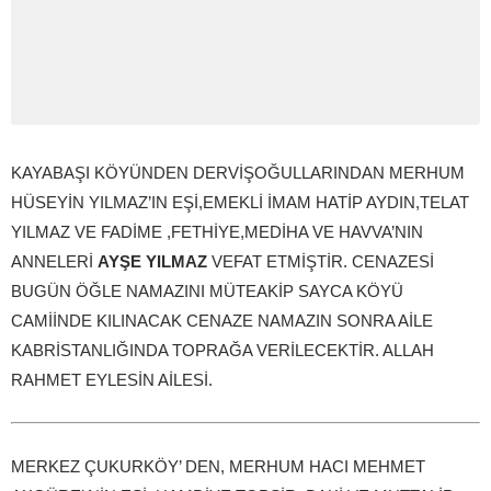
KAYABAŞI KÖYÜNDEN DERVİŞOĞULLARINDAN MERHUM
HÜSEYİN YILMAZ’IN EŞİ,EMEKLİ İMAM HATİP AYDIN,TELAT
YILMAZ VE FADİME ,FETHİYE,MEDİHA VE HAVVA’NIN
ANNELERİ
AYŞE YILMAZ
VEFAT ETMİŞTİR. CENAZESİ
BUGÜN ÖĞLE NAMAZINI MÜTEAKİP SAYCA KÖYÜ
CAMİİNDE KILINACAK CENAZE NAMAZIN SONRA AİLE
KABRİSTANLIĞINDA TOPRAĞA VERİLECEKTİR. ALLAH
RAHMET EYLESİN AİLESİ.
MERKEZ ÇUKURKÖY’ DEN, MERHUM HACI MEHMET