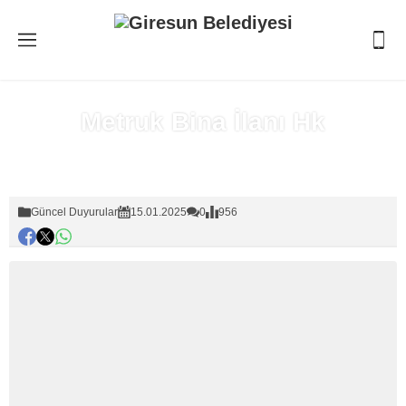
Metruk Bina İlanı Hk
Anasayfa
»
Güncel Duyurular
Güncel Duyurular
15.01.2025
0
956