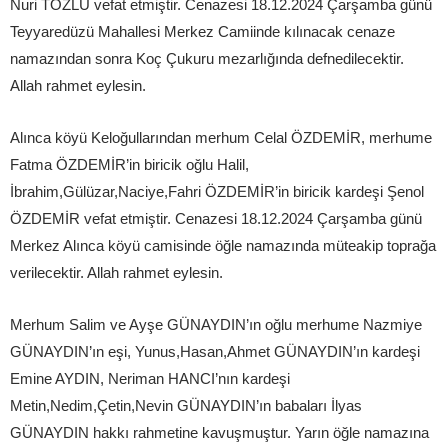
Nuri TOZLU vefat etmiştir. Cenazesi 18.12.2024 Çarşamba günü
Teyyaredüzü Mahallesi Merkez Camiinde kılınacak cenaze
namazından sonra Koç Çukuru mezarlığında defnedilecektir.
Allah rahmet eylesin.
Alınca köyü Keloğullarından merhum Celal ÖZDEMİR, merhume
Fatma ÖZDEMİR’in biricik oğlu Halil,
İbrahim,Gülüzar,Naciye,Fahri ÖZDEMİR’in biricik kardeşi Şenol
ÖZDEMİR vefat etmiştir. Cenazesi 18.12.2024 Çarşamba günü
Merkez Alınca köyü camisinde öğle namazında müteakip toprağa
verilecektir. Allah rahmet eylesin.
Merhum Salim ve Ayşe GÜNAYDIN’ın oğlu merhume Nazmiye
GÜNAYDIN’ın eşi, Yunus,Hasan,Ahmet GÜNAYDIN’ın kardeşi
Emine AYDIN, Neriman HANCI’nın kardeşi
Metin,Nedim,Çetin,Nevin GÜNAYDIN’ın babaları İlyas
GÜNAYDIN hakkı rahmetine kavuşmuştur. Yarın öğle namazına