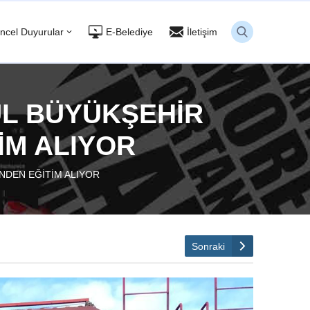
ncel Duyurular
E-Belediye
İletişim
BUL BÜYÜKŞEHİR
İM ALIYOR
İNDEN EĞİTİM ALIYOR
Sonraki