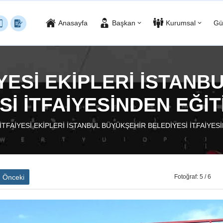
Anasayfa
Başkan
Kurumsal
Gü
YESİ EKİPLERİ İSTAN
Sİ İTFAİYESİNDEN EĞİT
İTFAİYESİ EKİPLERİ İSTANBUL BÜYÜKŞEHİR BELEDİYESİ İTFAİYES
Önceki
Fotoğraf: 5 / 6