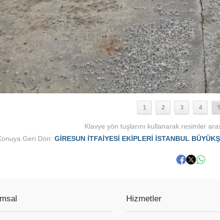
1
2
3
4
Klavye yön tuşlarını kullanarak resimler aras
Konuya Geri Dön:
GİRESUN İTFAİYESİ EKİPLERİ İSTANBUL BÜYÜKŞ
msal
Hizmetler