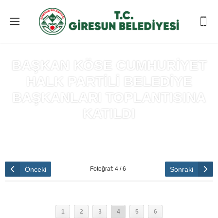
BAŞKAN KÖSE CUMHURİYET
HALK PARTİLİ BELEDİYE
BAŞKANLARI TOPLANTISINA
KATILDI
Anasayfa
»
BAŞKAN KÖSE CUMHURİYET HALK PARTİLİ
BELEDİYE BAŞKANLARI TOPLANTISINA KATILDI
Önceki
Sonraki
Fotoğraf: 4 / 6
1
2
3
4
5
6