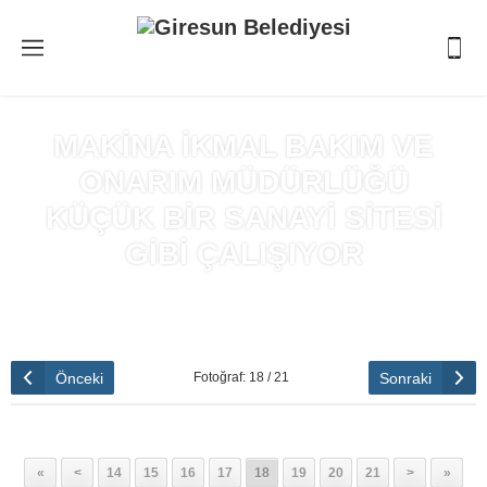
MAKİNA İKMAL BAKIM VE
ONARIM MÜDÜRLÜĞÜ
KÜÇÜK BİR SANAYİ SİTESİ
GİBİ ÇALIŞIYOR
Anasayfa
»
MAKİNA İKMAL BAKIM VE ONARIM MÜDÜRLÜĞÜ
KÜÇÜK BİR SANAYİ SİTESİ GİBİ ÇALIŞIYOR
Önceki
Sonraki
Fotoğraf: 18 / 21
«
<
14
15
16
17
18
19
20
21
>
»