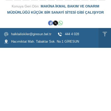
Konuya Geri Dön:
MAKİNA İKMAL BAKIM VE ONARIM
MÜDÜRLÜĞÜ KÜÇÜK BİR SANAYİ SİTESİ GİBİ ÇALIŞIYOR
halklailiskiler@giresun.bel.tr
444 4 028
Hacımiktat Mah. Tabaklar Sok. No:1 GİRESUN