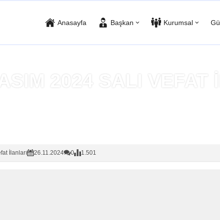
Anasayfa
Başkan
Kurumsal
Gü
ASIM 2024 SALI VEFAT 
Anasayfa
»
Vefat İlanları
fat İlanları
26.11.2024
0
1.501