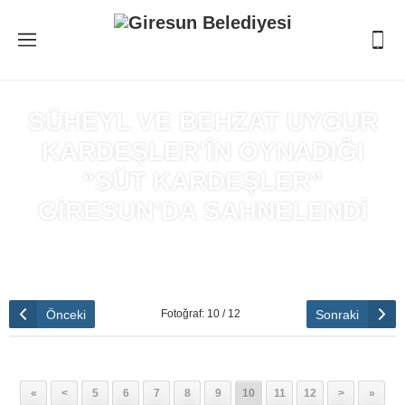
SÜHEYL VE BEHZAT UYGUR
KARDEŞLER’İN OYNADIĞI
“SÜT KARDEŞLER”
GİRESUN’DA SAHNELENDİ
Anasayfa
»
SÜHEYL VE BEHZAT UYGUR KARDEŞLER’İN
OYNADIĞI “SÜT KARDEŞLER” GİRESUN’DA SAHNELENDİ
Önceki
Sonraki
Fotoğraf: 10 / 12
«
<
5
6
7
8
9
10
11
12
>
»