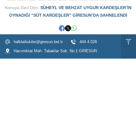
Konuya Geri Dön:
SÜHEYL VE BEHZAT UYGUR KARDEŞLER’İN
OYNADIĞI “SÜT KARDEŞLER” GİRESUN’DA SAHNELENDİ
halklailiskiler@giresun.bel.tr
444 4 028
Hacımiktat Mah. Tabaklar Sok. No:1 GİRESUN