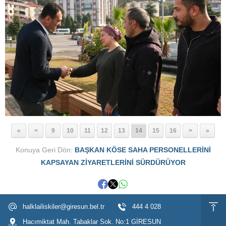
«
<
9
10
11
12
13
14
15
16
>
»
Konuya Geri Dön:
BAŞKAN KÖSE SAHA PERSONELLERİNİ
KAPSAYAN ZİYARETLERİNİ SÜRDÜRÜYOR
halklailiskiler@giresun.bel.tr
444 4 028
Hacımiktat Mah. Tabaklar Sok. No:1 GİRESUN