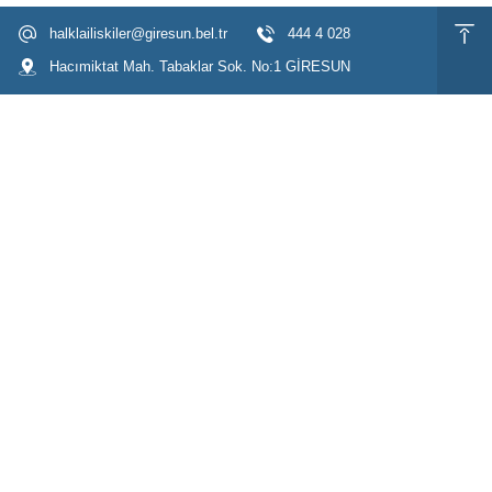
halklailiskiler@giresun.bel.tr
444 4 028
Hacımiktat Mah. Tabaklar Sok. No:1 GİRESUN