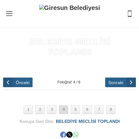
BELEDİYE MECLİSİ
TOPLANDI
Anasayfa
»
BELEDİYE MECLİSİ TOPLANDI
Önceki
Sonraki
Fotoğraf: 4 / 8
1
2
3
4
5
6
7
8
Konuya Geri Dön:
BELEDİYE MECLİSİ TOPLANDI