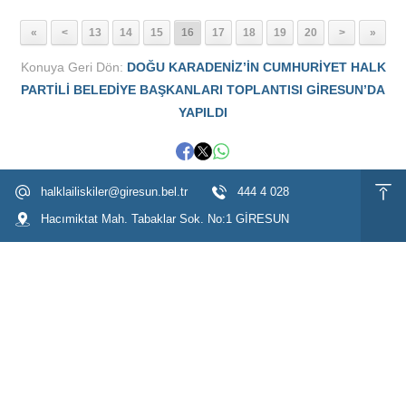
«
<
13
14
15
16
17
18
19
20
>
»
Konuya Geri Dön:
DOĞU KARADENİZ’İN CUMHURİYET HALK
PARTİLİ BELEDİYE BAŞKANLARI TOPLANTISI GİRESUN’DA
YAPILDI
halklailiskiler@giresun.bel.tr
444 4 028
Hacımiktat Mah. Tabaklar Sok. No:1 GİRESUN