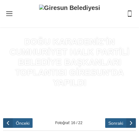
DOĞU KARADENİZ’İN
CUMHURİYET HALK PARTİLİ
BELEDİYE BAŞKANLARI
TOPLANTISI GİRESUN’DA
YAPILDI
Anasayfa
»
DOĞU KARADENİZ’İN CUMHURİYET HALK
PARTİLİ BELEDİYE BAŞKANLARI TOPLANTISI GİRESUN’DA
YAPILDI
Önceki
Sonraki
Fotoğraf: 16 / 22