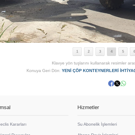
1
2
3
4
5
Klavye yön tuşlarını kullanarak resimler aras
Konuya Geri Dön:
YENİ ÇÖP KONTEYNERLERİ İHTİY
msal
Hizmetler
eclis Kararları
Su Abonelik İşlemleri