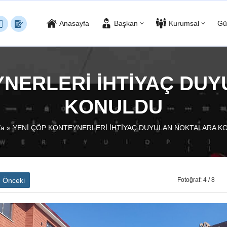
Anasayfa
Başkan
Kurumsal
Gü
YNERLERİ İHTİYAÇ DU
KONULDU
fa
»
YENİ ÇÖP KONTEYNERLERİ İHTİYAÇ DUYULAN NOKTALARA K
Önceki
Fotoğraf: 4 / 8