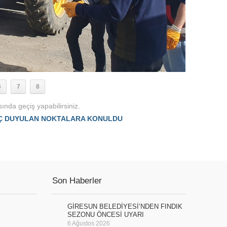
6
7
8
ında geçiş yapabilirsiniz.
AÇ DUYULAN NOKTALARA KONULDU
Son Haberler
GİRESUN BELEDİYESİ’NDEN FINDIK
SEZONU ÖNCESİ UYARI
6 Ağustos 2026