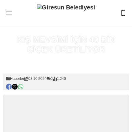
KIŞ MEVSİMİ İÇİN 40 BİN
ÇİÇEK ÜRETİLİYOR
Anasayfa
»
Haberler
Haberler
08.10.2024
0
1.240