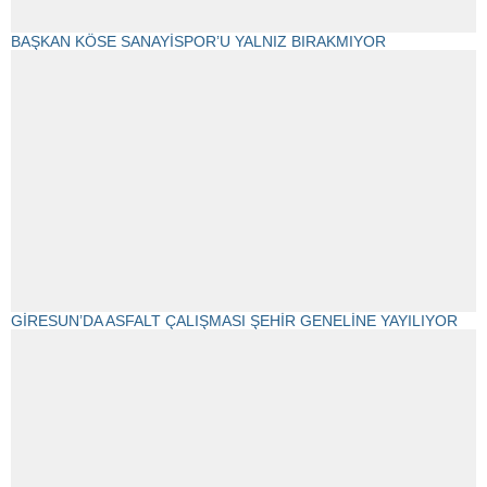
BAŞKAN KÖSE SANAYİSPOR’U YALNIZ BIRAKMIYOR
GİRESUN’DA ASFALT ÇALIŞMASI ŞEHİR GENELİNE YAYILIYOR