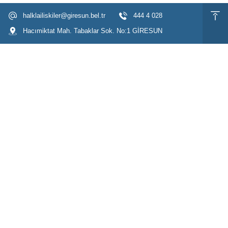
halklailiskiler@giresun.bel.tr
444 4 028
Hacımiktat Mah. Tabaklar Sok. No:1 GİRESUN