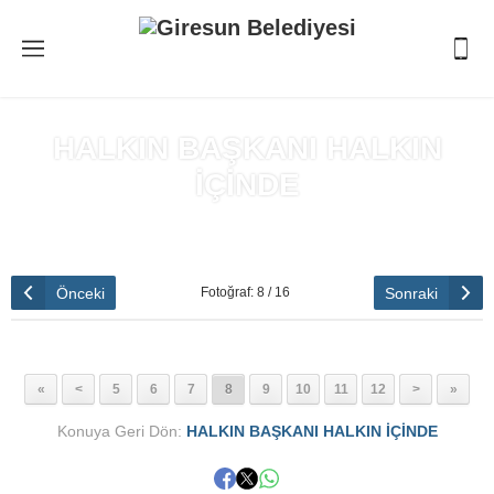
HALKIN BAŞKANI HALKIN
İÇİNDE
Anasayfa
»
HALKIN BAŞKANI HALKIN İÇİNDE
Önceki
Sonraki
Fotoğraf: 8 / 16
«
<
5
6
7
8
9
10
11
12
>
»
Konuya Geri Dön:
HALKIN BAŞKANI HALKIN İÇİNDE