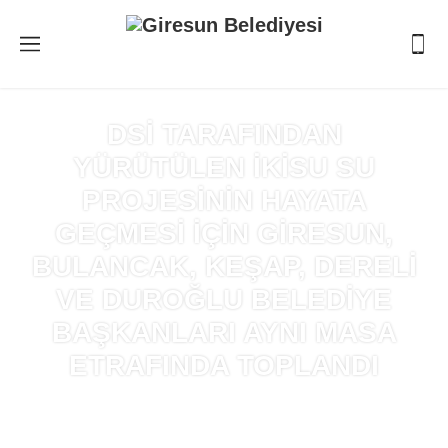
DSİ TARAFINDAN
YÜRÜTÜLEN İKİSU SU
PROJESİNİN HAYATA
GEÇMESİ İÇİN GİRESUN,
BULANCAK, KEŞAP, DERELİ
VE DUROĞLU BELEDİYE
BAŞKANLARI AYNI MASA
ETRAFINDA TOPLANDI
Anasayfa
»
DSİ TARAFINDAN YÜRÜTÜLEN İKİSU SU
PROJESİNİN HAYATA GEÇMESİ İÇİN GİRESUN, BULANCAK,
KEŞAP, DERELİ VE DUROĞLU BELEDİYE BAŞKANLARI AYNI