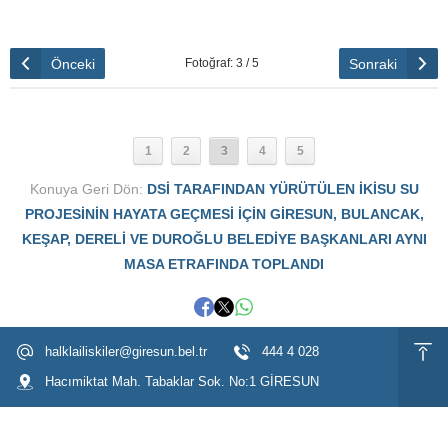
MASA ETRAFINDA TOPLANDI
Önceki
Sonraki
Fotoğraf: 3 / 5
1
2
3
4
5
Konuya Geri Dön:
DSİ TARAFINDAN YÜRÜTÜLEN İKİSU SU
PROJESİNİN HAYATA GEÇMESİ İÇİN GİRESUN, BULANCAK,
KEŞAP, DERELİ VE DUROĞLU BELEDİYE BAŞKANLARI AYNI
MASA ETRAFINDA TOPLANDI
halklailiskiler@giresun.bel.tr
444 4 028
Hacımiktat Mah. Tabaklar Sok. No:1 GİRESUN