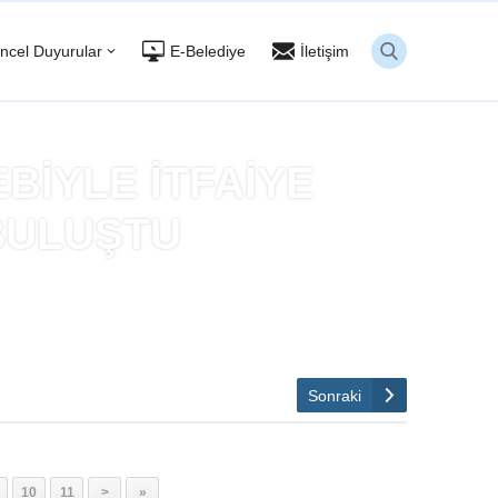
ncel Duyurular
E-Belediye
İletişim
BİYLE İTFAİYE
BULUŞTU
 YEMEKTE BULUŞTU
Sonraki
10
11
>
»