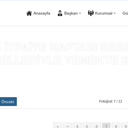
Anasayfa
Başkan
Kurumsal
Gü
İTFAİYE HAFTASI SEBE
ELLERİYLE YEMEKTE 
 KÖSE İTFAİYE HAFTASI SEBEBİYLE İTFAİYE PERSONELLERİYLE
Önceki
Fotoğraf: 7 / 12
«
<
4
5
6
7
8
9