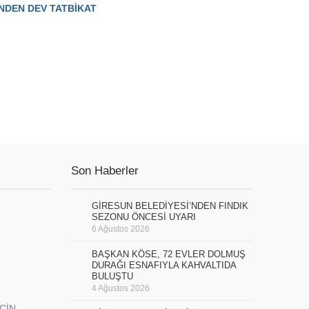
’NDEN DEV TATBİKAT
Son Haberler
GİRESUN BELEDİYESİ’NDEN FINDIK
SEZONU ÖNCESİ UYARI
6 Ağustos 2026
BAŞKAN KÖSE, 72 EVLER DOLMUŞ
DURAĞI ESNAFIYLA KAHVALTIDA
BULUŞTU
4 Ağustos 2026
İÇİN