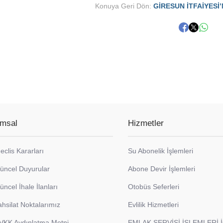
Konuya Geri Dön:
GİRESUN İTFAİYESİ
msal
Hizmetler
eclis Kararları
Su Abonelik İşlemleri
üncel Duyurular
Abone Devir İşlemleri
üncel İhale İlanları
Otobüs Seferleri
ahsilat Noktalarımız
Evlilik Hizmetleri
VKK Aydınlatma Metni
EMLAK SERVİSİ İŞLEMLERİ 