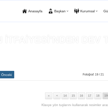
Anasayfa
Başkan
Kurumsal
Gü
 İTFAİYESİ’NDEN DEV 
Anasayfa
»
GİRESUN İTFAİYESİ'NDEN DEV TATBİKAT
Önceki
Fotoğraf: 19 / 21
«
<
14
15
16
17
18
19
Klavye yön tuşlarını kullanarak resimler aras