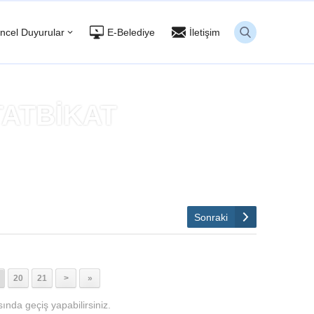
ncel Duyurular
E-Belediye
İletişim
TATBİKAT
Sonraki
20
21
>
»
ında geçiş yapabilirsiniz.