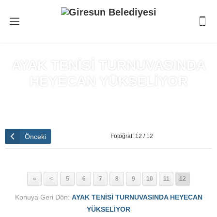
AYAK TENİSİ TURNUVASINDA
HEYECAN YÜKSELİYOR
Anasayfa
»
AYAK TENİSİ TURNUVASINDA HEYECAN
YÜKSELİYOR
Önceki
Fotoğraf: 12 / 12
«
<
5
6
7
8
9
10
11
12
Konuya Geri Dön:
AYAK TENİSİ TURNUVASINDA HEYECAN
YÜKSELİYOR