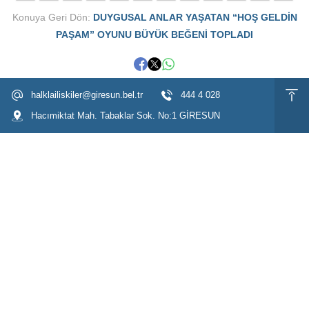
Konuya Geri Dön:
DUYGUSAL ANLAR YAŞATAN “HOŞ GELDİN
PAŞAM” OYUNU BÜYÜK BEĞENİ TOPLADI
halklailiskiler@giresun.bel.tr
444 4 028
Hacımiktat Mah. Tabaklar Sok. No:1 GİRESUN