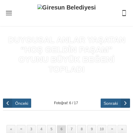
DUYGUSAL ANLAR YAŞATAN
“HOŞ GELDİN PAŞAM”
OYUNU BÜYÜK BEĞENİ
TOPLADI
Anasayfa
»
DUYGUSAL ANLAR YAŞATAN “HOŞ GELDİN
PAŞAM” OYUNU BÜYÜK BEĞENİ TOPLADI
Önceki
Sonraki
Fotoğraf: 6 / 17
«
<
3
4
5
6
7
8
9
10
>
»