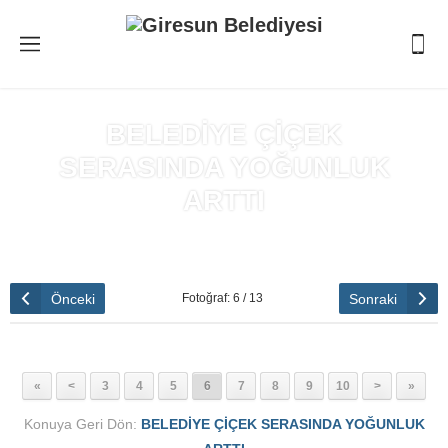
BELEDİYE ÇİÇEK
SERASINDA YOĞUNLUK
ARTTI
Anasayfa
»
BELEDİYE ÇİÇEK SERASINDA YOĞUNLUK ARTTI
Önceki
Sonraki
Fotoğraf: 6 / 13
«
<
3
4
5
6
7
8
9
10
>
»
Konuya Geri Dön:
BELEDİYE ÇİÇEK SERASINDA YOĞUNLUK