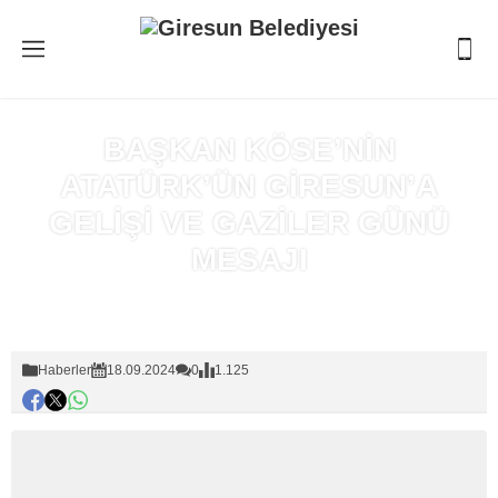
BAŞKAN KÖSE’NİN
ATATÜRK’ÜN GİRESUN’A
GELİŞİ VE GAZİLER GÜNÜ
MESAJI
Anasayfa
»
Haberler
Haberler
18.09.2024
0
1.125