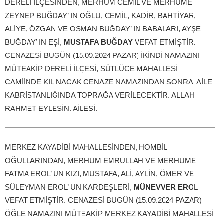
DERELİ İLÇESİNDEN, MERHUM CEMİL VE MERHUME
ZEYNEP BUĞDAY’ IN OĞLU, CEMİL, KADİR, BAHTİYAR,
ALİYE, ÖZGAN VE OSMAN BUĞDAY’ IN BABALARI, AYŞE
BUĞDAY’ IN EŞİ,
MUSTAFA BUĞDAY
VEFAT ETMİŞTİR.
CENAZESİ BUGÜN (15.09.2024 PAZAR) İKİNDİ NAMAZINI
MÜTEAKİP DERELİ İLÇESİ, SÜTLÜCE MAHALLESİ
CAMİİNDE KILINACAK CENAZE NAMAZINDAN SONRA AİLE
KABRİSTANLIĞINDA TOPRAĞA VERİLECEKTİR. ALLAH
RAHMET EYLESİN. AİLESİ.
MERKEZ KAYADİBİ MAHALLESİNDEN, HOMBİL
OĞULLARINDAN, MERHUM EMRULLAH VE MERHUME
FATMA EROL’ UN KIZI, MUSTAFA, ALİ, AYLİN, ÖMER VE
SÜLEYMAN EROL’ UN KARDEŞLERİ,
MÜNEVVER ERO
L
VEFAT ETMİŞTİR. CENAZESİ BUGÜN (15.09.2024 PAZAR)
ÖĞLE NAMAZINI MÜTEAKİP MERKEZ KAYADİBİ MAHALLESİ