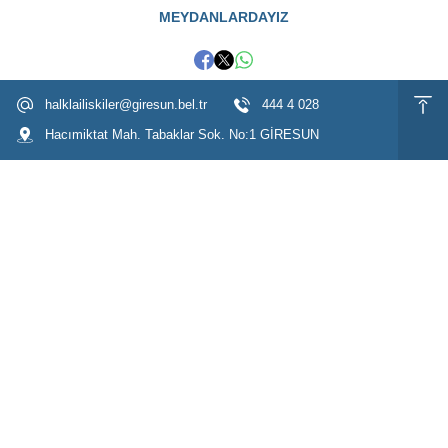
MEYDANLARDAYIZ
halklailiskiler@giresun.bel.tr
444 4 028
Hacımiktat Mah. Tabaklar Sok. No:1 GİRESUN