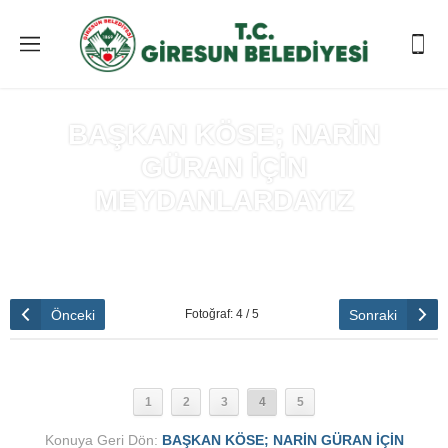
BAŞKAN KÖSE; NARİN
GÜRAN İÇİN
MEYDANLARDAYIZ
Anasayfa
»
BAŞKAN KÖSE; NARİN GÜRAN İÇİN
MEYDANLARDAYIZ
Önceki
Sonraki
Fotoğraf: 4 / 5
1
2
3
4
5
Konuya Geri Dön:
BAŞKAN KÖSE; NARİN GÜRAN İÇİN