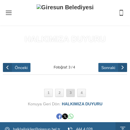
HALKIMIZA DUYURU
Anasayfa
»
HALKIMIZA DUYURU
Önceki
Sonraki
Fotoğraf: 3 / 4
1
2
3
4
Konuya Geri Dön:
HALKIMIZA DUYURU
halklailiskiler@giresun.bel.tr
444 4 028