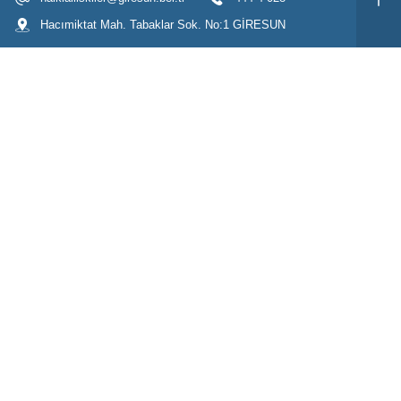
Hacımiktat Mah. Tabaklar Sok. No:1 GİRESUN