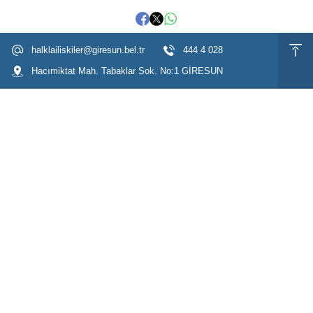
halklailiskiler@giresun.bel.tr
444 4 028
Hacımiktat Mah. Tabaklar Sok. No:1 GİRESUN