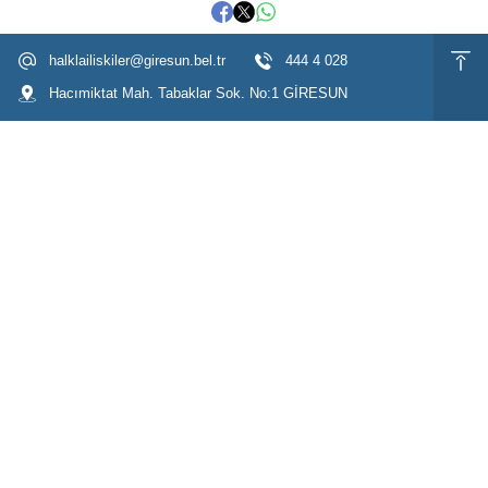
halklailiskiler@giresun.bel.tr
444 4 028
Hacımiktat Mah. Tabaklar Sok. No:1 GİRESUN