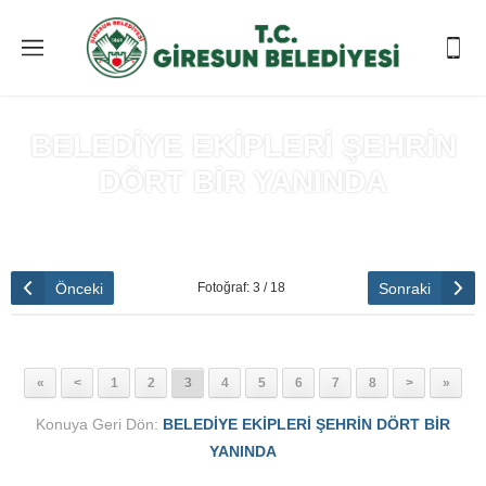
BELEDİYE EKİPLERİ ŞEHRİN
DÖRT BİR YANINDA
Anasayfa
»
BELEDİYE EKİPLERİ ŞEHRİN DÖRT BİR YANINDA
Önceki
Sonraki
Fotoğraf: 3 / 18
«
<
1
2
3
4
5
6
7
8
>
»
Konuya Geri Dön:
BELEDİYE EKİPLERİ ŞEHRİN DÖRT BİR
YANINDA