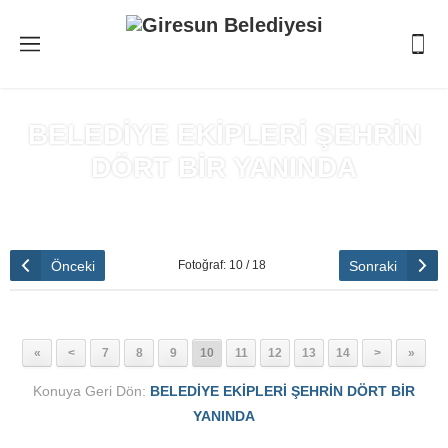
BELEDİYE EKİPLERİ ŞEHRİN
DÖRT BİR YANINDA
Anasayfa
»
BELEDİYE EKİPLERİ ŞEHRİN DÖRT BİR YANINDA
Önceki
Sonraki
Fotoğraf: 10 / 18
«
<
7
8
9
10
11
12
13
14
>
»
Konuya Geri Dön:
BELEDİYE EKİPLERİ ŞEHRİN DÖRT BİR
YANINDA