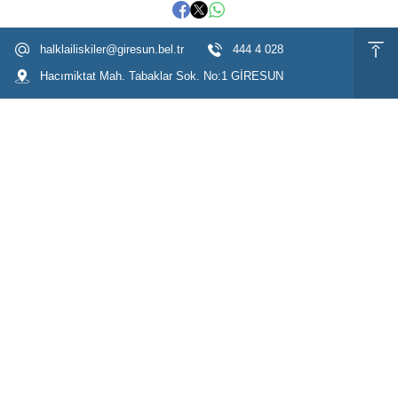
halklailiskiler@giresun.bel.tr
444 4 028
Hacımiktat Mah. Tabaklar Sok. No:1 GİRESUN