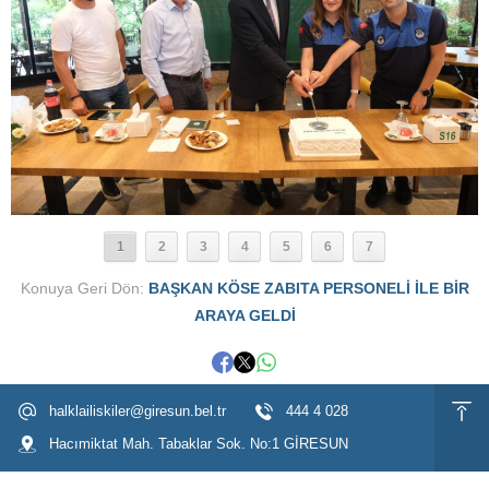
1
2
3
4
5
6
7
Konuya Geri Dön:
BAŞKAN KÖSE ZABITA PERSONELİ İLE BİR
ARAYA GELDİ
halklailiskiler@giresun.bel.tr
444 4 028
Hacımiktat Mah. Tabaklar Sok. No:1 GİRESUN