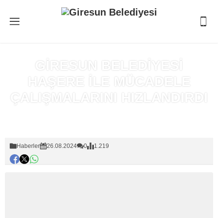
GİRESUN BELEDİYESİ
HAŞERE İLE MÜCADELE
ÇALIŞMALARINI HIZLANDIRDI
Anasayfa
»
Haberler
Haberler
26.08.2024
0
1.219