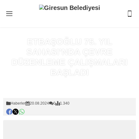
ETBAŞOĞLU 75. YIL
SAHASI’NDA ÇEVRE
DÜZENLEME ÇALIŞMALARI
BAŞLADI
Anasayfa
»
Haberler
Haberler
20.08.2024
0
1.340