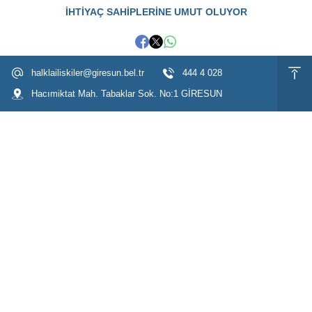
İHTİYAÇ SAHİPLERİNE UMUT OLUYOR
halklailiskiler@giresun.bel.tr
444 4 028
Hacımiktat Mah. Tabaklar Sok. No:1 GİRESUN