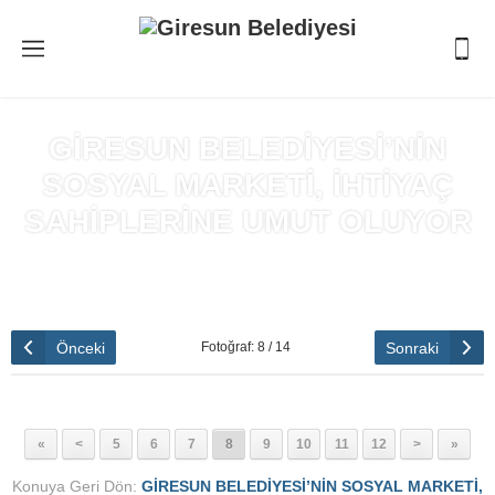
GİRESUN BELEDİYESİ’NİN
SOSYAL MARKETİ, İHTİYAÇ
SAHİPLERİNE UMUT OLUYOR
Anasayfa
»
GİRESUN BELEDİYESİ'NİN SOSYAL MARKETİ,
İHTİYAÇ SAHİPLERİNE UMUT OLUYOR
Önceki
Sonraki
Fotoğraf: 8 / 14
«
<
5
6
7
8
9
10
11
12
>
»
Konuya Geri Dön:
GİRESUN BELEDİYESİ’NİN SOSYAL MARKETİ,