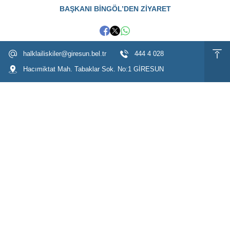
BAŞKANI BİNGÖL’DEN ZİYARET
halklailiskiler@giresun.bel.tr
444 4 028
Hacımiktat Mah. Tabaklar Sok. No:1 GİRESUN