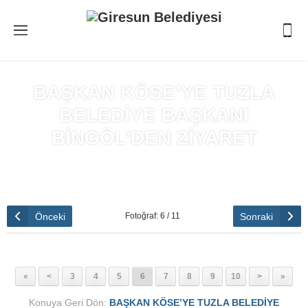
BAŞKAN KÖSE’YE TUZLA
BELEDİYE BAŞKANI
BİNGÖL’DEN ZİYARET
Anasayfa
»
BAŞKAN KÖSE’YE TUZLA BELEDİYE BAŞKANI
BİNGÖL’DEN ZİYARET
Önceki
Sonraki
Fotoğraf: 6 / 11
«
<
3
4
5
6
7
8
9
10
>
»
Konuya Geri Dön:
BAŞKAN KÖSE’YE TUZLA BELEDİYE