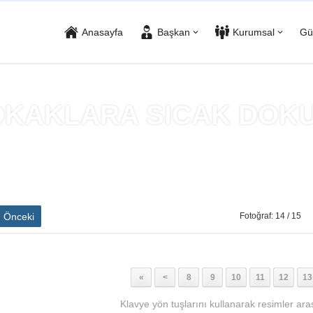
Anasayfa
Başkan
Kurumsal
Gü
SOKAKLARA SICAK DOK
Anasayfa
»
BELEDİYENİN SOKAKLARA SICAK DOKUNUŞU SÜRÜYO
Önceki
Fotoğraf: 14 / 15
«
<
8
9
10
11
12
13
Klavye yön tuşlarını kullanarak resimler aras