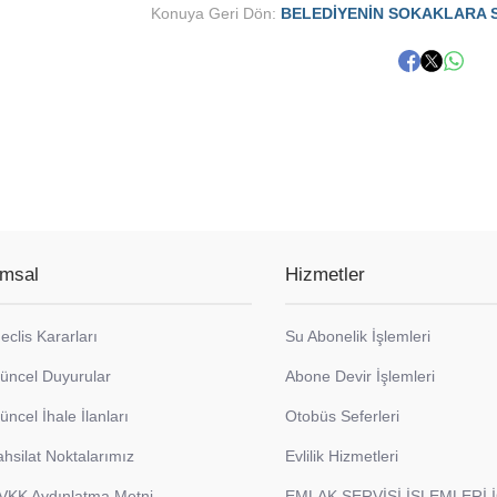
Konuya Geri Dön:
BELEDİYENİN SOKAKLARA 
msal
Hizmetler
eclis Kararları
Su Abonelik İşlemleri
üncel Duyurular
Abone Devir İşlemleri
üncel İhale İlanları
Otobüs Seferleri
ahsilat Noktalarımız
Evlilik Hizmetleri
VKK Aydınlatma Metni
EMLAK SERVİSİ İŞLEMLERİ 