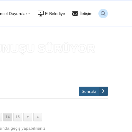
ncel Duyurular
E-Belediye
İletişim
UNUŞU SÜRÜYOR
R
Sonraki
14
15
>
»
ında geçiş yapabilirsiniz.