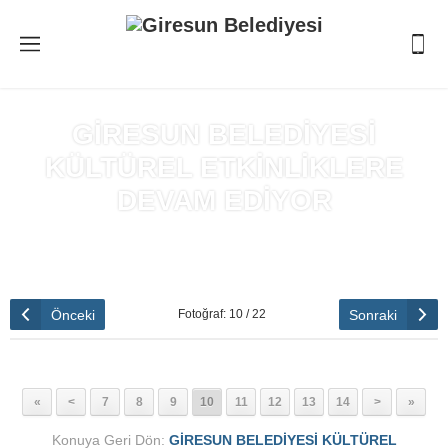
GİRESUN BELEDİYESİ
KÜLTÜREL ETKİNLİKLERE
DEVAM EDİYOR
Anasayfa
»
GİRESUN BELEDİYESİ KÜLTÜREL ETKİNLİKLERE
DEVAM EDİYOR
Önceki
Sonraki
Fotoğraf: 10 / 22
«
<
7
8
9
10
11
12
13
14
>
»
Konuya Geri Dön:
GİRESUN BELEDİYESİ KÜLTÜREL