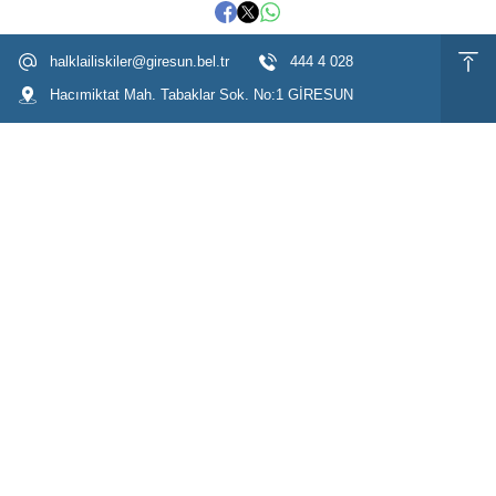
halklailiskiler@giresun.bel.tr
444 4 028
Hacımiktat Mah. Tabaklar Sok. No:1 GİRESUN