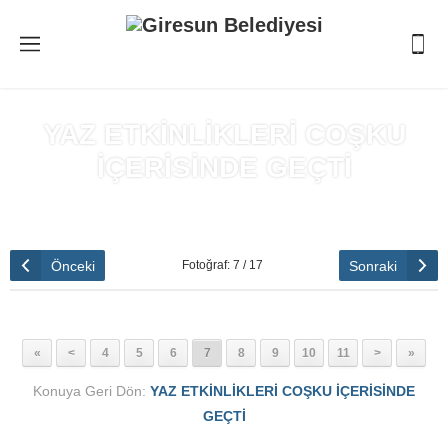
YAZ ETKİNLİKLERİ COŞKU
İÇERİSİNDE GEÇTİ
Anasayfa
»
YAZ ETKİNLİKLERİ COŞKU İÇERİSİNDE GEÇTİ
Önceki
Sonraki
Fotoğraf: 7 / 17
«
<
4
5
6
7
8
9
10
11
>
»
Konuya Geri Dön:
YAZ ETKİNLİKLERİ COŞKU İÇERİSİNDE
GEÇTİ