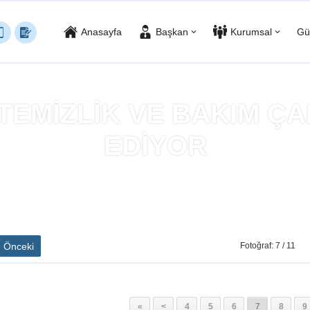
Anasayfa
Başkan
Kurumsal
Gü
TEMİZLİK VE BAKIM ÇA
EDİYOR
yfa
»
MEZARLIKLARDA TEMİZLİK VE BAKIM ÇALIŞMALARI DEVAM 
Önceki
Fotoğraf: 7 / 11
«
<
4
5
6
7
8
9