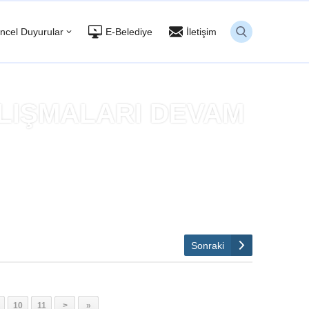
ncel Duyurular
E-Belediye
İletişim
LIŞMALARI DEVAM
EDİYOR
Sonraki
10
11
>
»