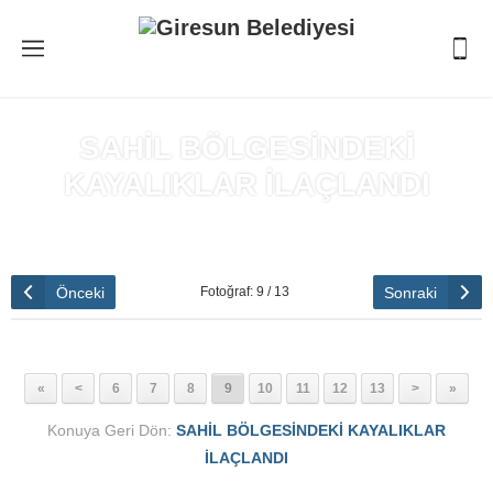
SAHİL BÖLGESİNDEKİ
KAYALIKLAR İLAÇLANDI
Anasayfa
»
SAHİL BÖLGESİNDEKİ KAYALIKLAR İLAÇLANDI
Önceki
Sonraki
Fotoğraf: 9 / 13
«
<
6
7
8
9
10
11
12
13
>
»
Konuya Geri Dön:
SAHİL BÖLGESİNDEKİ KAYALIKLAR
İLAÇLANDI