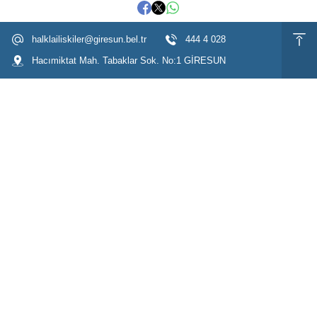
halklailiskiler@giresun.bel.tr
444 4 028
Hacımiktat Mah. Tabaklar Sok. No:1 GİRESUN