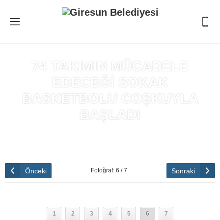
74 TAKIMIN MÜCADELE
EDECEĞİ SOKAK
BASKETBOLU COŞKUYLA
BAŞLADI
Anasayfa
»
74 TAKIMIN MÜCADELE EDECEĞİ SOKAK
BASKETBOLU COŞKUYLA BAŞLADI
Önceki
Sonraki
Fotoğraf: 6 / 7
1
2
3
4
5
6
7