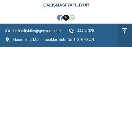
ÇALIŞMASI YAPILIYOR
halklailiskiler@giresun.bel.tr
444 4 028
Hacımiktat Mah. Tabaklar Sok. No:1 GİRESUN