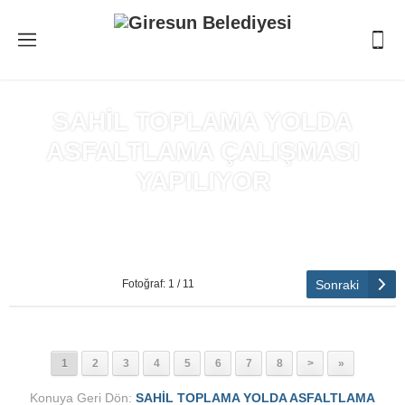
SAHİL TOPLAMA YOLDA
ASFALTLAMA ÇALIŞMASI
YAPILIYOR
Anasayfa
»
SAHİL TOPLAMA YOLDA ASFALTLAMA ÇALIŞMASI
YAPILIYOR
Sonraki
Fotoğraf: 1 / 11
1
2
3
4
5
6
7
8
>
»
Konuya Geri Dön:
SAHİL TOPLAMA YOLDA ASFALTLAMA