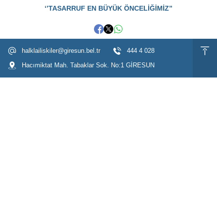
‘’TASARRUF EN BÜYÜK ÖNCELİĞİMİZ’’
halklailiskiler@giresun.bel.tr
444 4 028
Hacımiktat Mah. Tabaklar Sok. No:1 GİRESUN