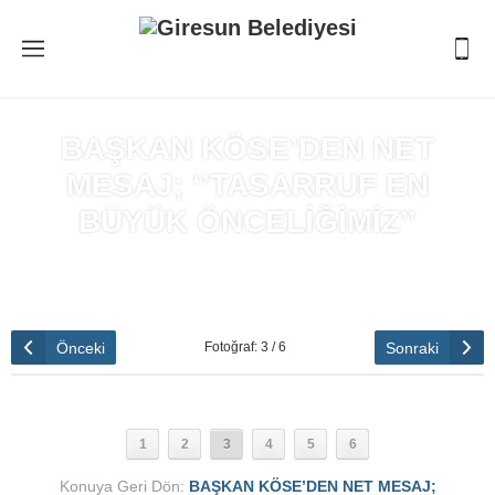
BAŞKAN KÖSE’DEN NET
MESAJ; ‘’TASARRUF EN
BÜYÜK ÖNCELİĞİMİZ’’
Anasayfa
»
BAŞKAN KÖSE’DEN NET MESAJ; ‘’TASARRUF EN
BÜYÜK ÖNCELİĞİMİZ’’
Önceki
Sonraki
Fotoğraf: 3 / 6
1
2
3
4
5
6
Konuya Geri Dön:
BAŞKAN KÖSE’DEN NET MESAJ;