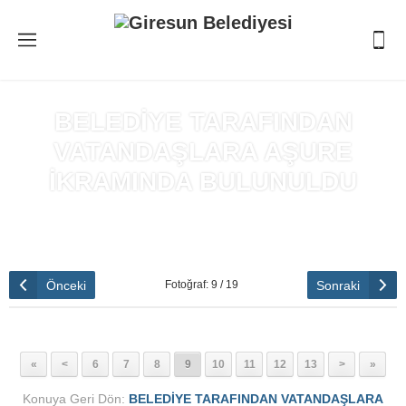
BELEDİYE TARAFINDAN
VATANDAŞLARA AŞURE
İKRAMINDA BULUNULDU
Anasayfa
»
BELEDİYE TARAFINDAN VATANDAŞLARA AŞURE
İKRAMINDA BULUNULDU
Önceki
Sonraki
Fotoğraf: 9 / 19
«
<
6
7
8
9
10
11
12
13
>
»
Konuya Geri Dön:
BELEDİYE TARAFINDAN VATANDAŞLARA