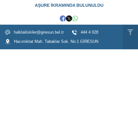
AŞURE İKRAMINDA BULUNULDU
halklailiskiler@giresun.bel.tr
444 4 028
Hacımiktat Mah. Tabaklar Sok. No:1 GİRESUN