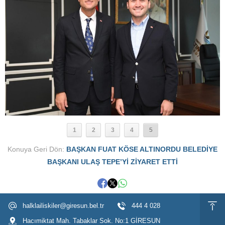
1
2
3
4
5
Konuya Geri Dön:
BAŞKAN FUAT KÖSE ALTINORDU BELEDİYE
BAŞKANI ULAŞ TEPE’Yİ ZİYARET ETTİ
halklailiskiler@giresun.bel.tr
444 4 028
Hacımiktat Mah. Tabaklar Sok. No:1 GİRESUN