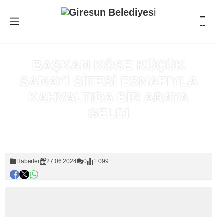
BAŞKAN KÖSE KÜÇÜK
SANAYİ SİTESİ ESNAFIYLA
KAHVALTIDA BİR ARAYA
GELDİ
Anasayfa
»
Haberler
Haberler
27.06.2024
0
1.099