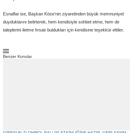
Esnaflar ise, Başkan Köse’nin ziyaretinden büyük memnuniyet
duyduklarını belirterek, hem kendisiyle sohbet etme, hem de
taleplerini iletme fırsatı buldukları için kendisine teşekkür ettiler.
Benzer Konular
GİRESUN ZLOMBOL RALLİSİ ETKİNLİĞİNE HAZIR, GERİ SAYIM