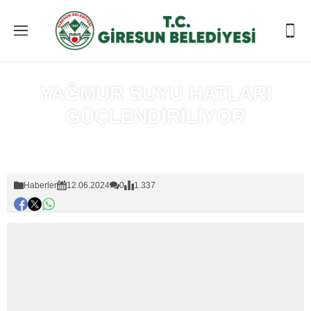
YAĞMUR SUYU HATLARI
GÜÇLENDİRİLİYOR
Anasayfa
»
Haberler
Haberler
12.06.2024
0
1.337