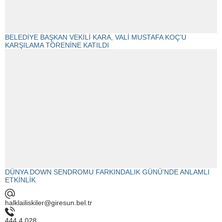
BELEDİYE BAŞKAN VEKİLİ KARA, VALİ MUSTAFA KOÇ’U
KARŞILAMA TÖRENİNE KATILDI
DÜNYA DOWN SENDROMU FARKINDALIK GÜNÜ’NDE ANLAMLI
ETKİNLİK
halklailiskiler@giresun.bel.tr
444 4 028