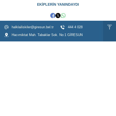
EKİPLERİN YANINDAYDI
halklailiskiler@giresun.bel.tr
444 4 028
Hacımiktat Mah. Tabaklar Sok. No:1 GİRESUN