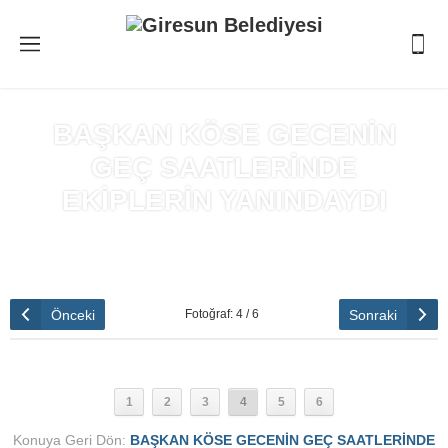
BAŞKAN KÖSE GECENİN
GEÇ SAATLERİNDE
EKİPLERİN YANINDAYDI
Anasayfa
»
BAŞKAN KÖSE GECENİN GEÇ SAATLERİNDE
EKİPLERİN YANINDAYDI
Önceki
Sonraki
Fotoğraf: 4 / 6
1
2
3
4
5
6
Konuya Geri Dön:
BAŞKAN KÖSE GECENİN GEÇ SAATLERİNDE